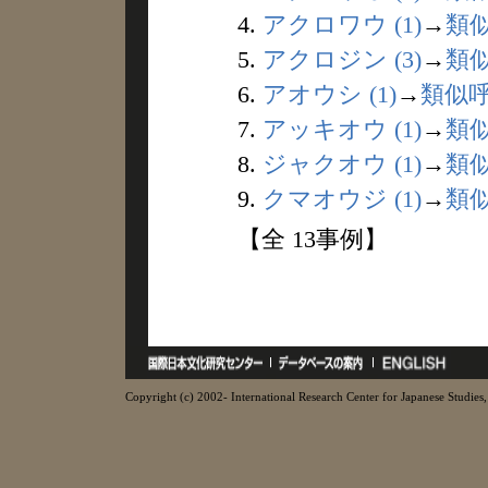
4.
アクロワウ (1)
→
類
5.
アクロジン (3)
→
類
6.
アオウシ (1)
→
類似
7.
アッキオウ (1)
→
類
8.
ジャクオウ (1)
→
類
9.
クマオウジ (1)
→
類
【全 13事例】
Copyright (c) 2002- International Research Center for Japanese Studies, 