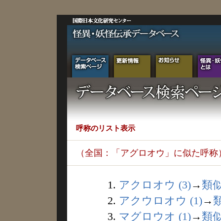
呼称のリスト表示
（全国：「アグロオウ」に似た呼称
1.
アクロオウ (3)
→
類
2.
アクウロオウ (1)
→
3.
マグロウオ (1)
→
類