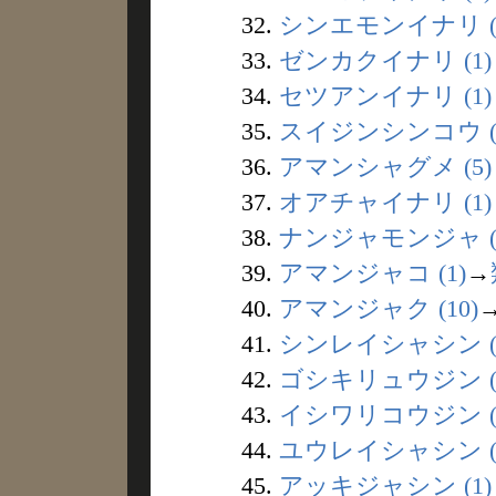
32.
シンエモンイナリ (
33.
ゼンカクイナリ (1)
34.
セツアンイナリ (1)
35.
スイジンシンコウ (
36.
アマンシャグメ (5)
37.
オアチャイナリ (1)
38.
ナンジャモンジャ (
39.
アマンジャコ (1)
→
40.
アマンジャク (10)
41.
シンレイシャシン (
42.
ゴシキリュウジン (
43.
イシワリコウジン (
44.
ユウレイシャシン (
45.
アッキジャシン (1)