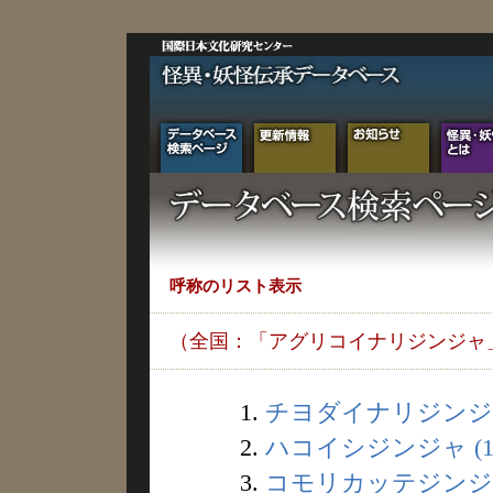
呼称のリスト表示
（全国：「アグリコイナリジンジャ
1.
チヨダイナリジンジャ 
2.
ハコイシジンジャ (1
3.
コモリカッテジンジャ 