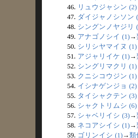
46.
リュウジャシン (2)
47.
ダイジャノシソン (
48.
シングンノヤジリ (
49.
アナゴノシイ (1)
→
50.
シリシヤマイヌ (1)
51.
アジャリイケ (1)
→
52.
シングリマクリ (1)
53.
クニシコウジン (1)
54.
イシナゲンジョ (2)
55.
タイシャクテン (3)
56.
シャクトリムシ (6)
57.
シャベリイシ (3)
→
58.
ネコアシイシ (1)
→
59.
ゴリンイシ (1)
→
類