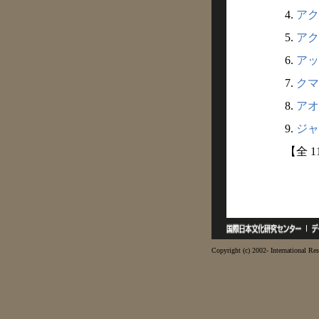
4.
アク
5.
アク
6.
アッ
7.
クマ
8.
アオ
9.
ジャ
【全 
Copyright (c) 2002- International Res