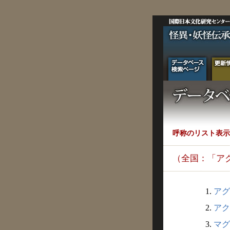
呼称のリスト表示
（全国：「ア
1.
アグ
2.
アク
3.
マグ