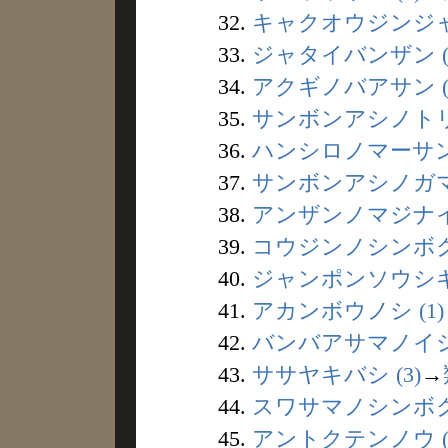
32.
キャクオウジンジャ 
33.
ジャタイバンザン (
34.
アクギノバアサン (
35.
サンボンアシノトリ 
36.
ハンシロノマーサン 
37.
サンボンアシノガマ 
38.
アンザンノマジナイ 
39.
コウジンノシンボク 
40.
ジャンポンソウシキ 
41.
アカンボウノシ (1)
42.
バンバアサマノイシ 
43.
ササヤキバシ (3)
→
44.
スワサマノシンボク 
45.
アントクテンノウ (