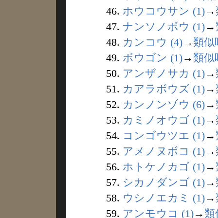
46.
ホウコウサン (1)
→
47.
ナンソノボウ (1)
→
48.
カンコウ (4)
→
類似
49.
ボウゴン (1)
→
類似
50.
アンザノサカ (1)
→
51.
カアラボウズ (1)
→
52.
カンノンゾウ (6)
→
53.
カミノオウゴ (1)
→
54.
コンゴウツエ (1)
→
55.
アメノヌボコ (1)
→
56.
ホトケノカゴ (1)
→
57.
シカノダンゴ (1)
→
58.
ウシノエカミ (1)
→
59.
アンモウコ (1)
→
類