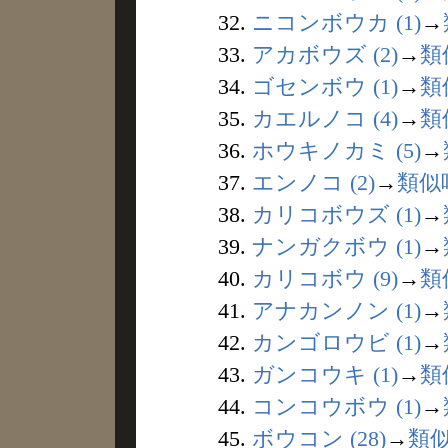
32.
ニコンボウカ (1)
→
33.
アカボウズ (2)
→
類
34.
ゴセンボウ (1)
→
類
35.
カエルノコ (4)
→
類
36.
ホウキノカミ (5)
→
37.
エンノコ (2)
→
類似
38.
カリコボウズ (1)
→
39.
ナンガクボウ (1)
→
40.
カリコボウ (9)
→
類
41.
アナカンノン (1)
→
42.
カンゴロウビ (1)
→
43.
ガンコウキ (1)
→
類
44.
コンコウボウ (1)
→
45.
ボウコン (28)
→
類