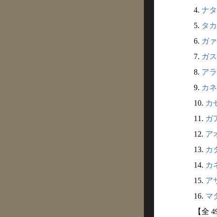
4.
ナタ
5.
タカ
6.
ガァ
7.
ガス
8.
アラ
9.
カネ
10.
カゼ
11.
ガア
12.
アオ
13.
カタ
14.
カネ
15.
アサ
16.
マタ
【全 