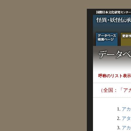
呼称のリスト表示
（全国：「ア
1.
アカ
2.
アタ
3.
アカ