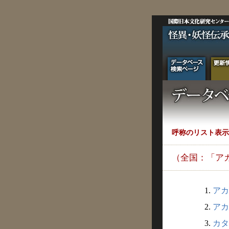
呼称のリスト表示
（全国：「ア
1.
アカ
2.
アカウ
3.
カタ