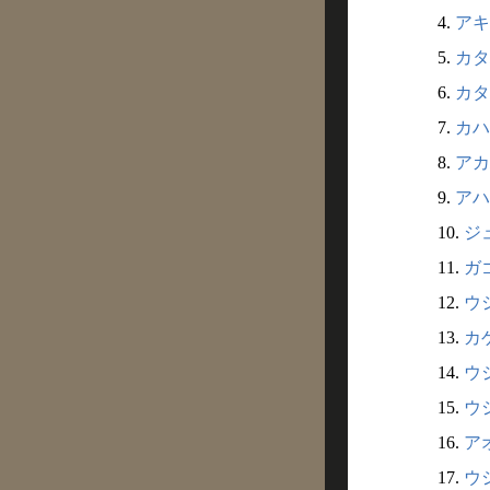
4.
アキ
5.
カタ
6.
カタ
7.
カハ
8.
アカ
9.
アハ
10.
ジュ
11.
ガゴ
12.
ウシ
13.
カゲ
14.
ウジ
15.
ウシ
16.
アオ
17.
ウシ