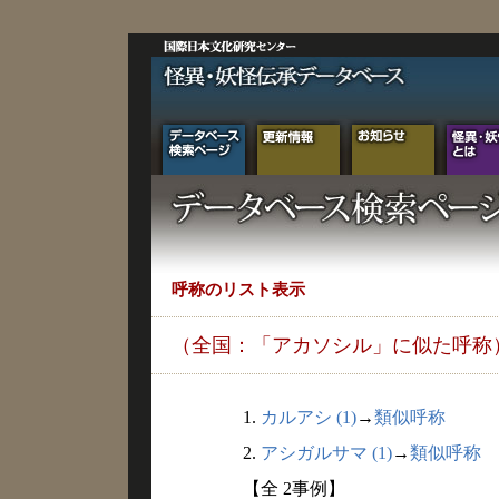
呼称のリスト表示
（全国：「アカソシル」に似た呼称
1.
カルアシ (1)
→
類似呼称
2.
アシガルサマ (1)
→
類似呼称
【全 2事例】