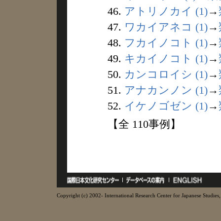
46.
アトリノカイ (1)
→
47.
ワカイアネコ (1)
→
48.
フカイノコト (1)
→
49.
キカイノコト (1)
→
50.
カンコロイシ (1)
→
51.
アナカンノン (1)
→
52.
イケノゴゼン (1)
→
【全 110事例】
Copyright (c) 2002- International Research Center for Japanese Studies, 