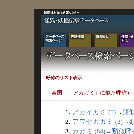
呼称のリスト表示
（全国：「アカガミ」に似た呼称）
1.
アカイカミ (5)
→
類
2.
アワセカガミ (2)
→
3.
カガミ (84)
→
類似呼