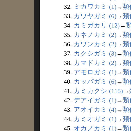
32.
ミカワカミ (1)
→
類
33.
カワヤガミ (6)
→
類
34.
カミガカリ (12)
→
35.
カネノカミ (2)
→
類
36.
カワンカミ (2)
→
類
37.
カクシガミ (3)
→
類
38.
カマドカミ (2)
→
類
39.
アモロガミ (1)
→
類
40.
カッパガミ (6)
→
類
41.
カミカクシ (115)
→
42.
デアイガミ (1)
→
類
43.
アオイカミ (4)
→
類
44.
カミオガミ (1)
→
類
45.
オカノカミ (1)
→
類