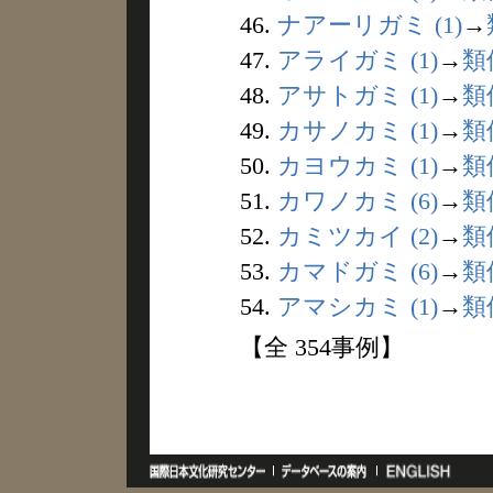
46.
ナアーリガミ (1)
→
47.
アライガミ (1)
→
類
48.
アサトガミ (1)
→
類
49.
カサノカミ (1)
→
類
50.
カヨウカミ (1)
→
類
51.
カワノカミ (6)
→
類
52.
カミツカイ (2)
→
類
53.
カマドガミ (6)
→
類
54.
アマシカミ (1)
→
類
【全 354事例】