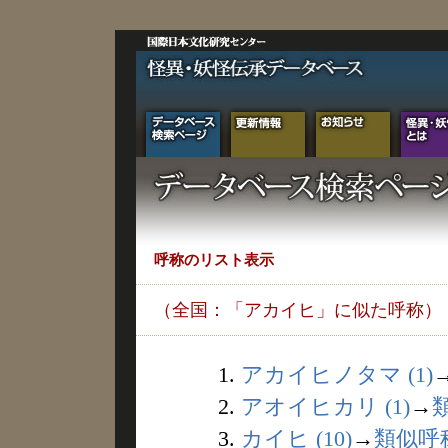
呼称のリスト表示
（全国：「アカイヒ」に似た呼称）
1.
アカイヒノタマ (1)
2.
アオイヒカリ (1)
→
3.
カイヒ (10)
→
類似呼