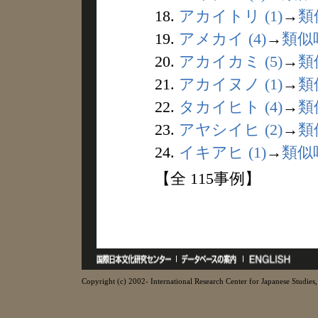
18.
アカイトリ (1)
→
類
19.
アメカイ (4)
→
類似
20.
アカイカミ (5)
→
類
21.
アカイヌノ (1)
→
類
22.
タカイヒト (4)
→
類
23.
アヤシイヒ (2)
→
類
24.
イキアヒ (1)
→
類似
【全 115事例】
Copyright (c) 2002- International Research Center for Japanese Studies, 