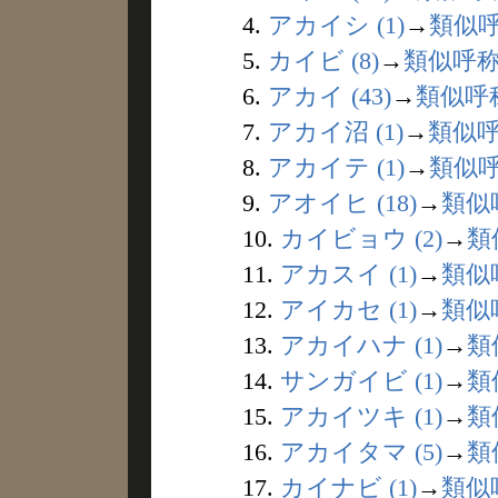
4.
アカイシ (1)
→
類似
5.
カイビ (8)
→
類似呼
6.
アカイ (43)
→
類似呼
7.
アカイ沼 (1)
→
類似
8.
アカイテ (1)
→
類似
9.
アオイヒ (18)
→
類似
10.
カイビョウ (2)
→
類
11.
アカスイ (1)
→
類似
12.
アイカセ (1)
→
類似
13.
アカイハナ (1)
→
類
14.
サンガイビ (1)
→
類
15.
アカイツキ (1)
→
類
16.
アカイタマ (5)
→
類
17.
カイナビ (1)
→
類似