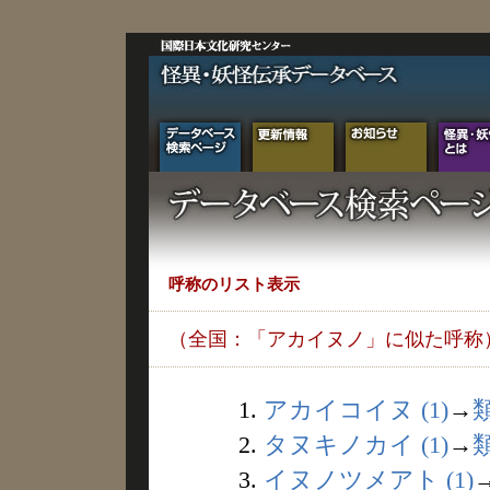
呼称のリスト表示
（全国：「アカイヌノ」に似た呼称
1.
アカイコイヌ (1)
→
2.
タヌキノカイ (1)
→
3.
イヌノツメアト (1)