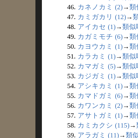
46.
カネノカミ (2)
→
類
47.
カミガカリ (12)
→
48.
アイカセ (1)
→
類似
49.
カガミモチ (6)
→
類
50.
カヨウカミ (1)
→
類
51.
カラカミ (1)
→
類似
52.
カマガミ (5)
→
類似
53.
カジガミ (1)
→
類似
54.
アシキカミ (1)
→
類
55.
カマドガミ (6)
→
類
56.
カワンカミ (2)
→
類
57.
アサトガミ (1)
→
類
58.
カミカクシ (115)
→
59.
アラガミ (11)
→
類