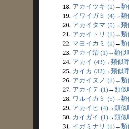
18.
アカイツキ (1)
→
類
19.
イワイガミ (4)
→
類
20.
アカイタマ (5)
→
類
21.
アカイトリ (1)
→
類
22.
マヨイカミ (1)
→
類
23.
アカイ沼 (1)
→
類似
24.
アカイ (43)
→
類似
25.
カイカ (32)
→
類似
26.
アカイヌノ (1)
→
類
27.
アカイテ (1)
→
類似
28.
ワルイカミ (5)
→
類
29.
アカイヒ (4)
→
類似
30.
カイガイ (1)
→
類似
31.
イガミナリ (1)
→
類