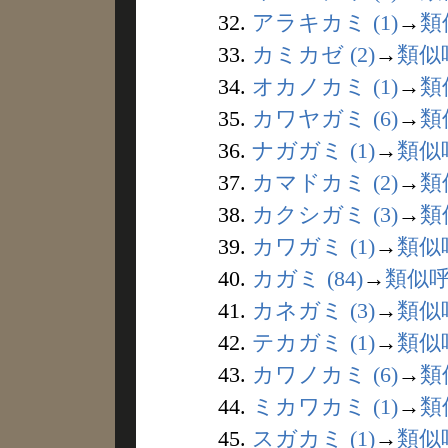
32.
アラキカミ (1)
→
類
33.
カミカゼ (2)
→
類似
34.
オカノカミ (1)
→
類
35.
カワヤガミ (6)
→
類
36.
ナガガミ (1)
→
類似
37.
カマドカミ (2)
→
類
38.
カクシガミ (3)
→
類
39.
カワガミ (1)
→
類似
40.
カガミ (84)
→
類似
41.
カネガミ (3)
→
類似
42.
テカガミ (1)
→
類似
43.
カワノカミ (6)
→
類
44.
ミカワカミ (1)
→
類
45.
スガカミ (1)
→
類似