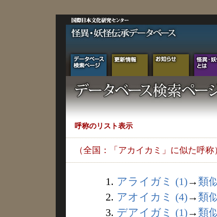
呼称のリスト表示
（全国：「アカイカミ」に似た呼称
1.
アライガミ (1)
→
類
2.
アオイカミ (4)
→
類
3.
デアイガミ (1)
→
類