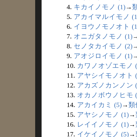
4.
キカイノモノ (1)
→
5.
アカイマルイモノ (1
6.
イヨウノモノオト (1
7.
オニガタノモノ (1)
8.
セノタカイモノ (2)
9.
アオジロイモノ (1)
10.
カワノオゾエモノ (
11.
アヤシイモノオト (
12.
アカズノカンノン (
13.
オカノボウノヒモ (
14.
アカイカミ (5)
→
類
15.
アヤシノモノ (1)
→
16.
レイイノモノ (1)
→
17.
イケイノモノ (5)
→