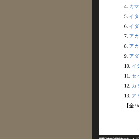
4.
カマ
5.
イタ
6.
イダ
7.
アカ
8.
アカ
9.
アダ
10.
イ
11.
セイ
12.
カ
13.
アミ
【全 