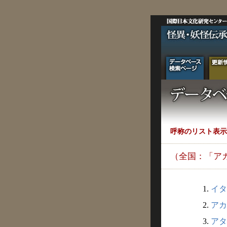
呼称のリスト表示
（全国：「ア
1.
イタ
2.
アカ
3.
アタ