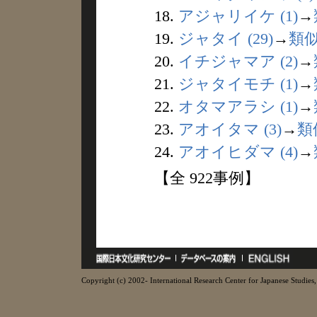
18.
アジャリイケ (1)
→
19.
ジャタイ (29)
→
類
20.
イチジャマア (2)
→
21.
ジャタイモチ (1)
→
22.
オタマアラシ (1)
→
23.
アオイタマ (3)
→
類
24.
アオイヒダマ (4)
→
【全 922事例】
Copyright (c) 2002- International Research Center for Japanese Studies, 