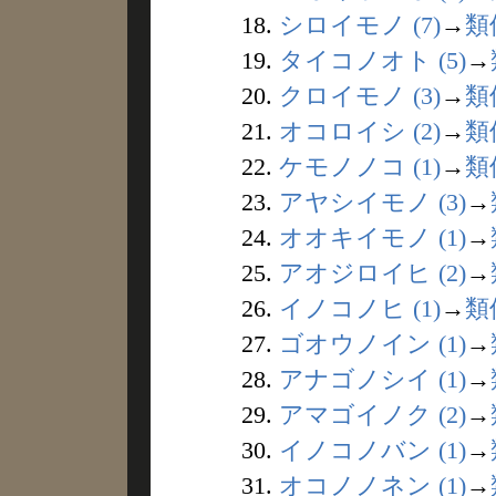
18.
シロイモノ (7)
→
類
19.
タイコノオト (5)
→
20.
クロイモノ (3)
→
類
21.
オコロイシ (2)
→
類
22.
ケモノノコ (1)
→
類
23.
アヤシイモノ (3)
→
24.
オオキイモノ (1)
→
25.
アオジロイヒ (2)
→
26.
イノコノヒ (1)
→
類
27.
ゴオウノイン (1)
→
28.
アナゴノシイ (1)
→
29.
アマゴイノク (2)
→
30.
イノコノバン (1)
→
31.
オコノノネン (1)
→