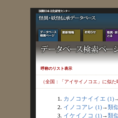
呼称のリスト表示
（全国：「アイサイノコエ」に似た
1.
カノコナイイエ (1)
2.
イノコアレ (1)
→
類
3.
イケイノコ (1)
→
類