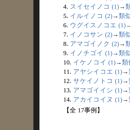
4.
スイセイノコ (1)
→
5.
イルイノコ (2)
→
類
6.
ウグイスノコエ (1)
7.
イノコサン (2)
→
類
8.
アマゴイノク (2)
→
9.
イノチゴイ (1)
→
類
10.
イケノコイ (1)
→
類
11.
アヤシイコエ (1)
→
12.
サケイノトコ (1)
→
13.
アマゴイイシ (1)
→
14.
アカイコイヌ (1)
→
【全 17事例】