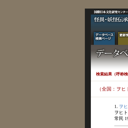
検索結果（呼称検
（全国：ヲヒ
1.
ヲヒ
ヲヒト
常民 1