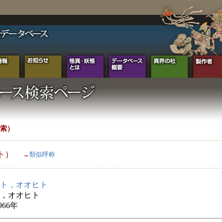
索）
ト）
→
類似呼称
ト，オオヒト
，オオヒト
966年