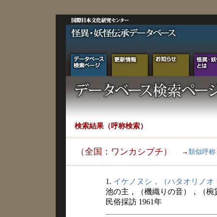
検索結果（呼称検索）
（全国：ワンカシブチ）
→
類似呼称
1.
イケノヌシ，（ハタオリノオ
池の主，（機織りの音），（椀
民俗採訪 1961年