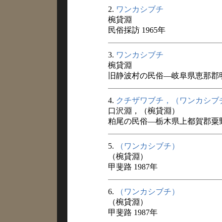
2.
ワンカシブチ
椀貸淵
民俗採訪 1965年
3.
ワンカシブチ
椀貸淵
旧静波村の民俗―岐阜県恵那郡明
4.
クチザワブチ，（ワンカシブ
口沢淵，（椀貸淵）
粕尾の民俗―栃木県上都賀郡粟野
5.
（ワンカシブチ）
（椀貸淵）
甲斐路 1987年
6.
（ワンカシブチ）
（椀貸淵）
甲斐路 1987年