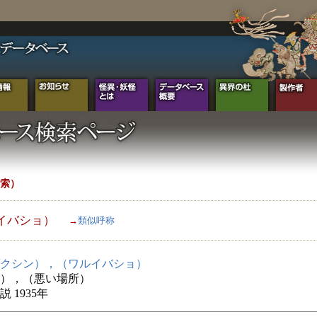
索）
イバショ）
→
類似呼称
クシン），（ワルイバショ）
），（悪い場所）
 1935年