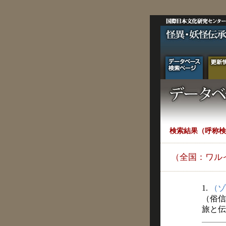
検索結果（呼称検
（全国：ワル
1.
（ゾ
（俗信
旅と伝説