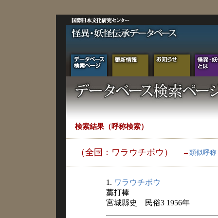
検索結果（呼称検索）
（全国：ワラウチボウ）
→
類似呼称
1.
ワラウチボウ
藁打棒
宮城縣史 民俗3 1956年