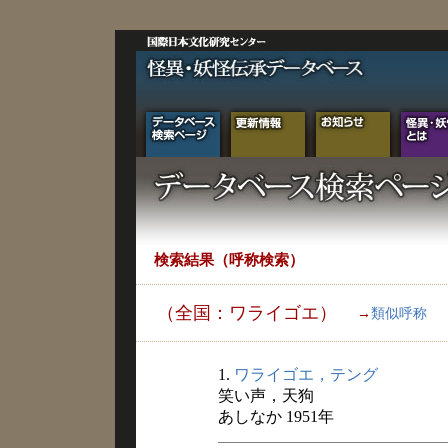
検索結果（呼称検索）
（全国：ワライゴエ）
→
類似呼称
1.
ワライゴエ，テング
笑い声，天狗
あしなか 1951年