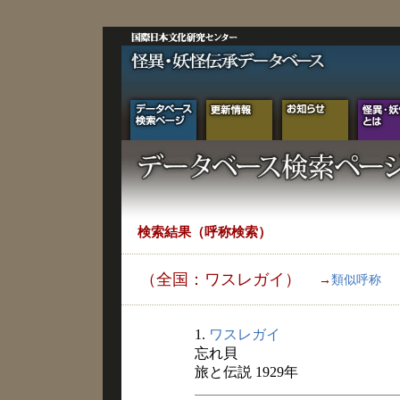
検索結果（呼称検索）
（全国：ワスレガイ）
→
類似呼称
1.
ワスレガイ
忘れ貝
旅と伝説 1929年