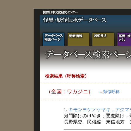
検索結果（呼称検索）
（全国：ワカジニ）
→
類似呼称
1.
キモンヨケノケヤキ，アクマ
鬼門除けのけやき，悪魔除け，
長野県史 民俗編 東信地方 こと