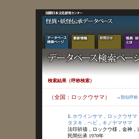
検索結果（呼称検索）
（全国：ロックウサマ）
→
類似呼称
1.
ホウインサマ，ロックウサマ
タヌキ，ヘビ，キノヤマサマ
法印祈禱，ロックウ様，金神，
民間伝承 1970年