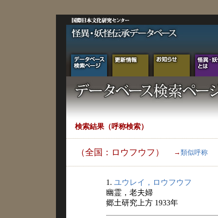
検索結果（呼称検索）
（全国：ロウフウフ）
→
類似呼称
1.
ユウレイ，ロウフウフ
幽霊，老夫婦
郷土研究上方 1933年