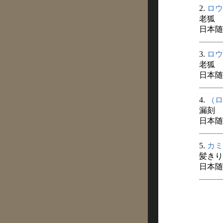
2.
ロウ
老狐
日本随
3.
ロウ
老狐
日本随
4.
（ロ
漏刻
日本随
5.
カミ
髪きり
日本随