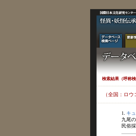
検索結果（呼称検
（全国：ロウ
1.
キュ
九尾の
民俗採訪