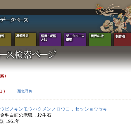
索）
コ）
→
類似呼称
ウビノキンモウハクメンノロウコ，セッショウセキ
金毛白面の老狐，殺生石
 1961年