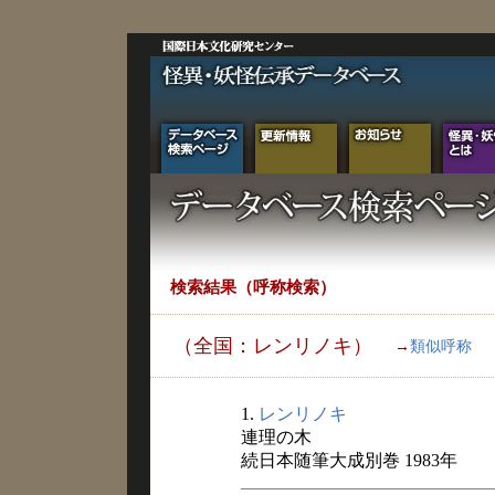
検索結果（呼称検索）
（全国：レンリノキ）
→
類似呼称
1.
レンリノキ
連理の木
続日本随筆大成別巻 1983年