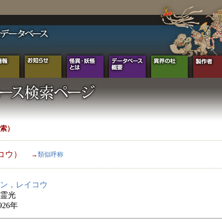
索）
コウ）
→
類似呼称
ン，レイコウ
霊光
926年