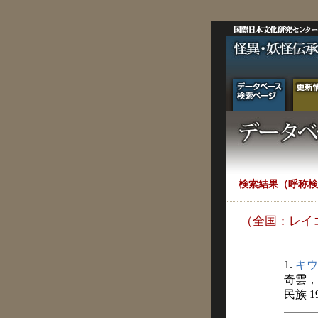
検索結果（呼称検
（全国：レイ
1.
キウ
奇雲，
民族 1