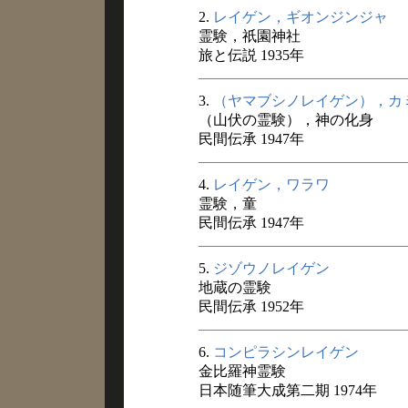
2.
レイゲン，ギオンジンジャ
霊験，祇園神社
旅と伝説 1935年
3.
（ヤマブシノレイゲン），カ
（山伏の霊験），神の化身
民間伝承 1947年
4.
レイゲン，ワラワ
霊験，童
民間伝承 1947年
5.
ジゾウノレイゲン
地蔵の霊験
民間伝承 1952年
6.
コンピラシンレイゲン
金比羅神霊験
日本随筆大成第二期 1974年