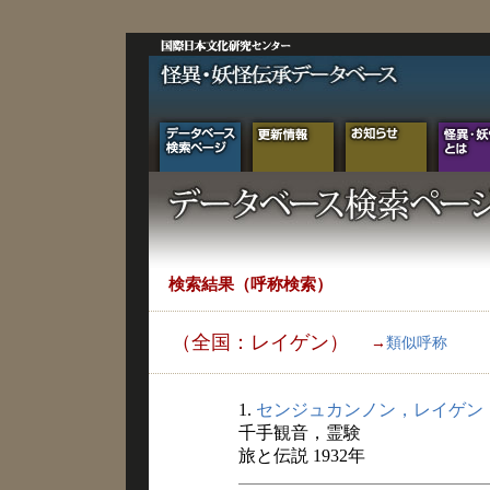
検索結果（呼称検索）
（全国：レイゲン）
→
類似呼称
1.
センジュカンノン，レイゲン
千手観音，霊験
旅と伝説 1932年