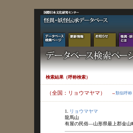
検索結果（呼称検索）
（全国：リョウマヤマ）
→
類似呼称
1.
リョウマヤマ
龍馬山
有屋の民俗―山形県最上郡金山町有