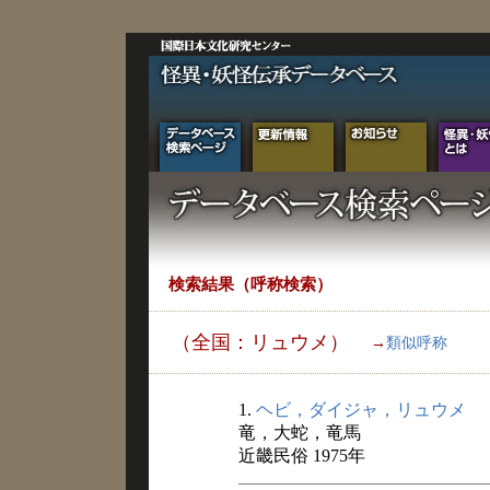
検索結果（呼称検索）
（全国：リュウメ）
→
類似呼称
1.
ヘビ，ダイジャ，リュウメ
竜，大蛇，竜馬
近畿民俗 1975年