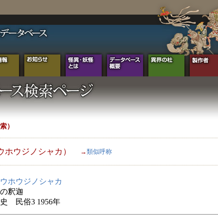
索）
ウホウジノシャカ）
→
類似呼称
ウホウジノシャカ
の釈迦
史 民俗3 1956年