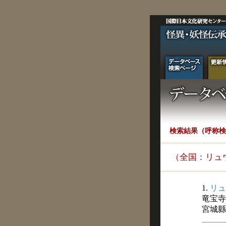
検索結果（呼称検
（全国：リュ
1.
リュ
竜宝寺
宮城縣