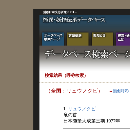
検索結果（呼称検索）
（全国：リュウノクビ）
→
類似呼称
1.
リュウノクビ
竜の首
日本随筆大成第三期 1977年