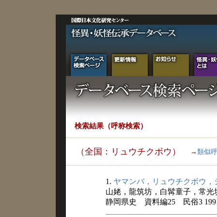
検索結果（呼称検索）
（全国：リュウチクボウ）
→
類似
1.
ヤマンバ，リュウチクボウ，
山姥，龍筑坊，白髯童子，常光
静岡県史 資料編25 民俗3 199