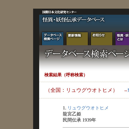
検索結果（呼称検索）
（全国：リュウグウオトヒメ）
→
1.
リュウグウオトヒメ
龍宮乙姫
民間伝承 1939年