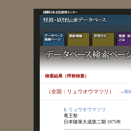
検索結果（呼称検索）
（全国：リュウオウマツリ）
→
類
1.
リュウオウマツリ
竜王祭
日本随筆大成第二期 1975年