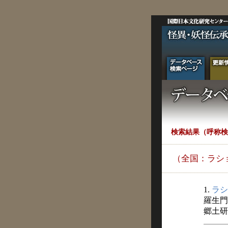
検索結果（呼称検
（全国：ラシ
1.
ラシ
羅生門
郷土研