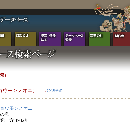
索）
ョウモンノオニ）
→
類似呼称
ョウモンノオニ
の鬼
究上方 1932年