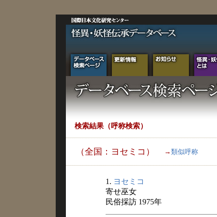
検索結果（呼称検索）
（全国：ヨセミコ）
→
類似呼称
1.
ヨセミコ
寄せ巫女
民俗採訪 1975年