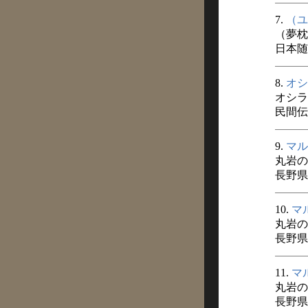
7.
（ユ
（夢枕
日本随
8.
オシ
オシラ
民間伝承
9.
マル
丸岩の
長野県
10.
マ
丸岩の
長野県
11.
マ
丸岩の
長野県