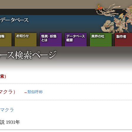
索）
マクラ）
→
類似呼称
マクラ
 1931年