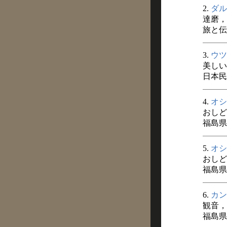
2.
ダル
達磨，
旅と伝説
3.
ウツ
美しい
日本民
4.
オシ
おしど
福島県
5.
オシ
おしど
福島県
6.
カン
観音，
福島県