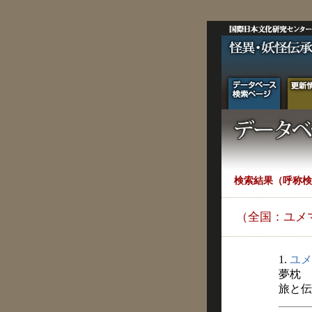
検索結果（呼称検
（全国：ユメ
1.
ユメ
夢枕
旅と伝説