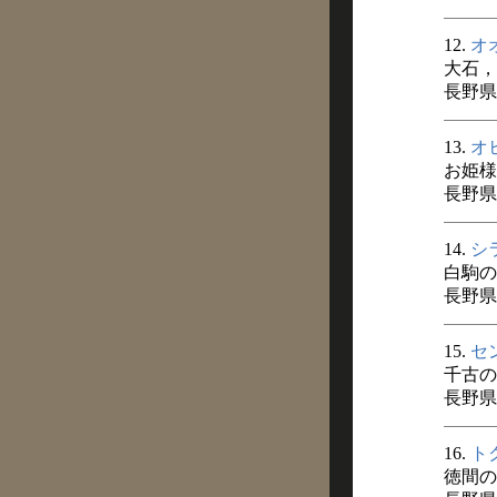
12.
オ
大石，
長野県
13.
オ
お姫様
長野県
14.
シ
白駒の
長野県
15.
セ
千古の
長野県
16.
ト
徳間の