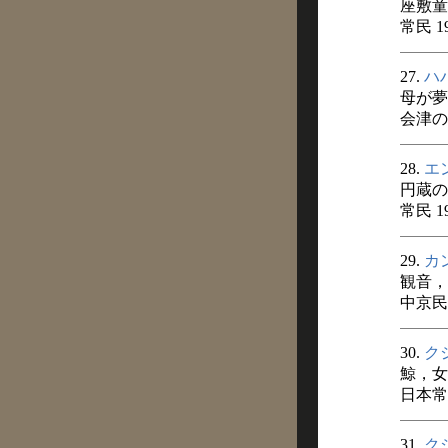
座敷童
常民 1
27.
ハ
母が夢
会津の民
28.
エ
円蔵の
常民 1
29.
カ
観音，
中京民俗
30.
ク
鯨，女
日本常
31.
ク