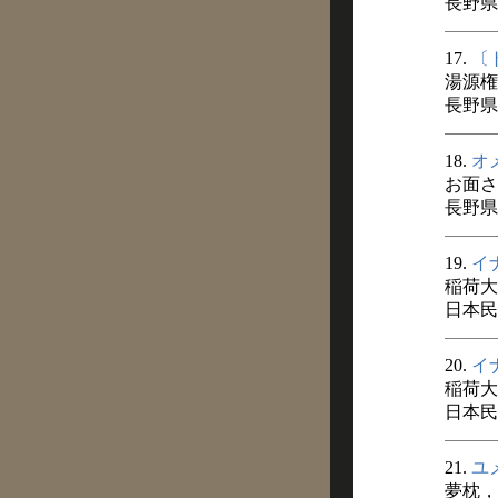
長野県
17.
〔
湯源権
長野県
18.
オ
お面さ
長野県
19.
イ
稲荷大
日本民俗
20.
イ
稲荷大
日本民俗
21.
ユ
夢枕，