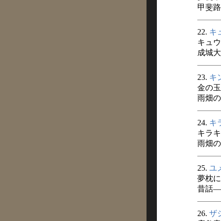
甲斐路 
22.
キ
キュウ
成城大
23.
キ
金の玉
雨畑の
24.
キ
キラキ
雨畑の
25.
ユ
夢枕に
昔話―
26.
ザ