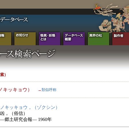
索）
ノキッキョウ）
→
類似呼称
ノキッキョウ，（ゾクシン）
凶，（俗信）
―郷土研究会報― 1960年