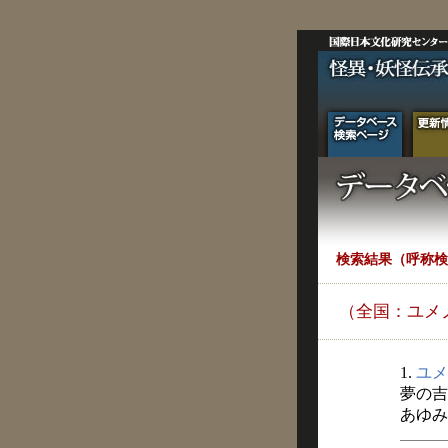
検索結果（呼称検
（全国：ユメ
1.
ユメ
夢の吉
あゆみ