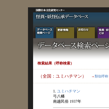
検索結果（呼称検索）
（全国：ユミハチマン）
→
類似呼称
1.
ユミハチマン
弓八幡
南越民俗 1937年