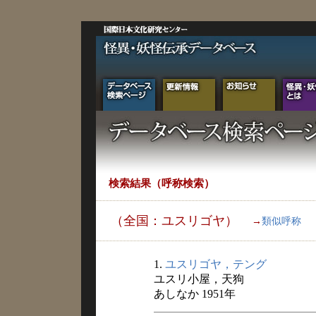
検索結果（呼称検索）
（全国：ユスリゴヤ）
→
類似呼称
1.
ユスリゴヤ，テング
ユスリ小屋，天狗
あしなか 1951年