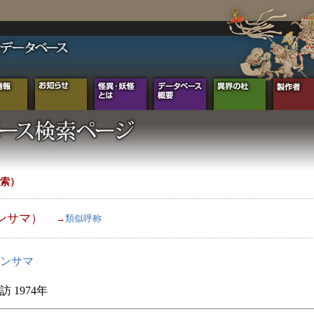
索）
ンサマ）
→
類似呼称
ンサマ
 1974年