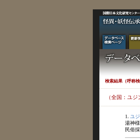
検索結果（呼称検
（全国：ユジ
1.
ユジ
湯神様
民俗採訪