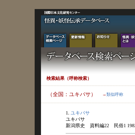
検索結果（呼称検索）
（全国：ユキバサ）
→
類似呼称
1.
ユキバサ
ユキバサ
新潟県史 資料編22 民俗1 198