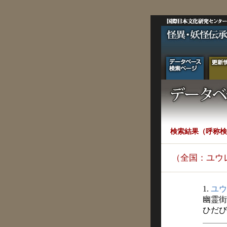
検索結果（呼称検
（全国：ユウ
1.
ユウ
幽霊街
ひだびと