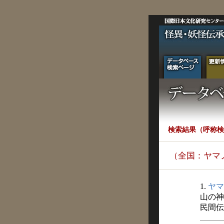
検索結果（呼称検
（全国：ヤマ
1.
ヤマ
山の神
民間伝承