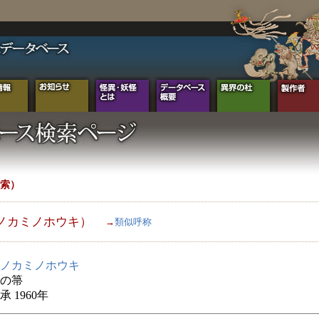
索）
ノカミノホウキ）
→
類似呼称
ノカミノホウキ
の箒
 1960年