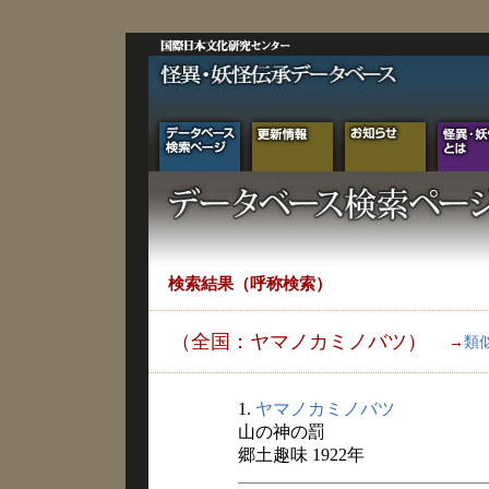
検索結果（呼称検索）
（全国：ヤマノカミノバツ）
→
類
1.
ヤマノカミノバツ
山の神の罰
郷土趣味 1922年