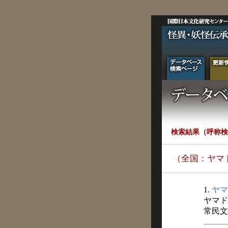
検索結果（呼称検
（全国：ヤマ
1.
ヤマ
ヤマド
常民文